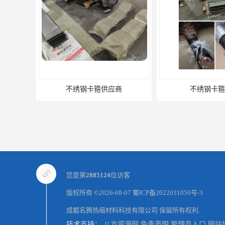
不绣钢卡箍供应商
不绣钢卡箍
您是第
2885124
位访客
版权所有 ©2026-08-07
蜀ICP备2022031050号-3
成都名腾热缩材料科技有限公司
保留所有权利.
技术支持：
八方资源网
免责声明
管理员入口
网站