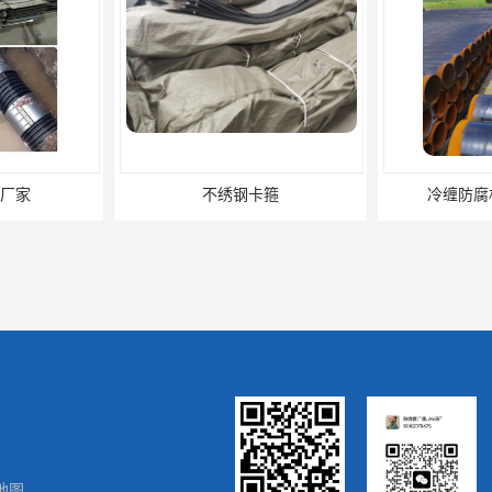
厂家
不绣钢卡箍
冷缠防腐
地图