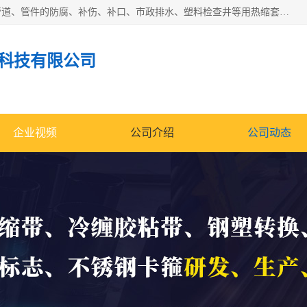
成都名腾热缩材料科技有限公司​主要研制生产石油、气钢质管道、管件的防腐、补伤、补口、市政排水、塑料检查井等用热缩套及市政排水管道不锈钢卡箍。产品包含：不锈钢卡箍、钢塑转换、光固化套、聚乙烯热收缩带、聚乙烯热收缩套、冷缠胶粘带、热收缩套、热收缩带、热收缩缠绕带、防腐热收缩带、热缩缠绕带、热缩套、热缩带等。
科技有限公司
企业视频
公司介绍
公司动态