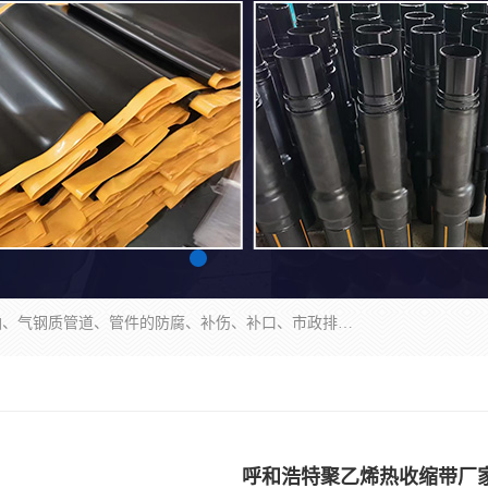
成都名腾热缩材料科技有限公司​主要研制生产石油、气钢质管道、管件的防腐、补伤、补口、市政排水、塑料检查井等用热缩套及市政排水管道不锈钢卡箍。产品包含：不锈钢卡箍、钢塑转换、光固化套、聚乙烯热收缩带、聚乙烯热收缩套、冷缠胶粘带、热收缩套、热收缩带、热收缩缠绕带、防腐热收缩带、热缩缠绕带、热缩套、热缩带等。
呼和浩特聚乙烯热收缩带厂