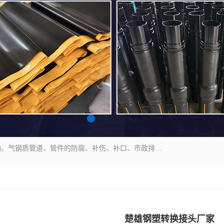
成都名腾热缩材料科技有限公司​主要研制生产石油、气钢质管道、管件的防腐、补伤、补口、市政排水、塑料检查井等用热缩套及市政排水管道不锈钢卡箍。产品包含：不锈钢卡箍、钢塑转换、光固化套、聚乙烯热收缩带、聚乙烯热收缩套、冷缠胶粘带、热收缩套、热收缩带、热收缩缠绕带、防腐热收缩带、热缩缠绕带、热缩套、热缩带等。
楚雄钢塑转换接头厂家