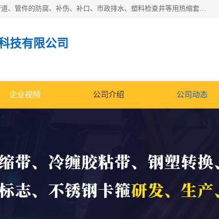
成都名腾热缩材料科技有限公司​主要研制生产石油、气钢质管道、管件的防腐、补伤、补口、市政排水、塑料检查井等用热缩套及市政排水管道不锈钢卡箍。产品包含：不锈钢卡箍、钢塑转换、光固化套、聚乙烯热收缩带、聚乙烯热收缩套、冷缠胶粘带、热收缩套、热收缩带、热收缩缠绕带、防腐热收缩带、热缩缠绕带、热缩套、热缩带等。
科技有限公司
企业视频
公司介绍
公司动态