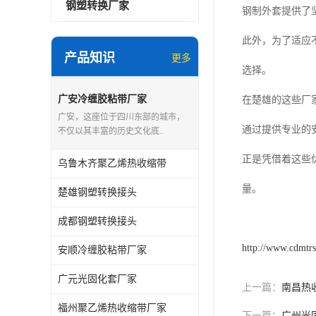
钢塑转换厂家
钢制外套提供了
此外，为了适应
产品知识
更多
选择。
广安冷缠胶粘带厂家
在楚雄的这些厂
广安，这座位于四川东部的城市，
通过提供专业的
不仅以其丰富的历史文化底..
正是凭借着这些
乌鲁木齐聚乙烯热收缩带
量。
楚雄钢塑转换接头
成都钢塑转换接头
http://www.cdmtr
安顺冷缠胶粘带厂家
广元光固化套厂家
上一篇：
南昌热
福州聚乙烯热收缩带厂家
下一篇：
广州光