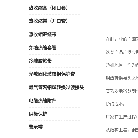
热收缩套（闭口套）
热收缩带（开口套）
热收缩缠绕带
在制造业的广阔
穿墙热缩套管
这类产品广泛应
冷缠胶粘带
楚雄地区，作为
光敏固化玻璃钢保护套
钢塑转换接头之
燃气管网钢塑转换过渡接头
它巧妙地将钢制
电缆热缩附件
护的成本。
阴极保护
厂家在生产过程
警示带
从结构上看，钢