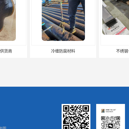
材料
不绣钢卡箍供应商
不绣
地图