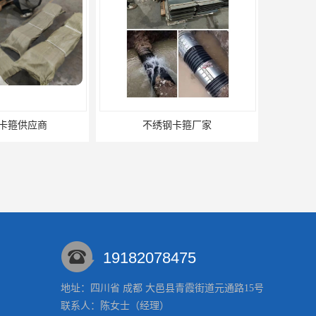
钢卡箍厂家
19182078475
地址：四川省 成都 大邑县青霞街道元通路15号
联系人：陈
女士
（经理）