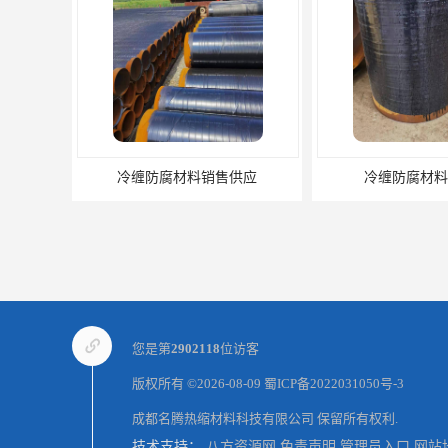
供应
冷缠防腐材料供货商
冷缠防腐
您是第
2902118
位访客
版权所有 ©2026-08-09
蜀ICP备2022031050号-3
成都名腾热缩材料科技有限公司
保留所有权利.
技术支持：
八方资源网
免责声明
管理员入口
网站