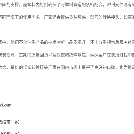
坚固的支撑，而塑料内衬则确保了与塑料管道的紧密配合，密封元件则有
不同环境下的使用需求，厂家还会提供多种规格、型号的转换接头，如直
家中，他们不仅注重产品的技术创新与品质提升，还十分重视售后服务体
安装指导、定期的质量回访以及快速的故障响应，确保客户在使用过程中能
优势，楚雄的钢塑转换接头厂家在国内市场上赢得了良好的口碑，也为推
scl.com
收缩带厂家
固化套厂家