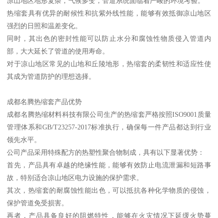
凉山地区地形复杂，气候多变，管道系统面临着严峻的环境考验。
热缩套具有优异的耐候性和抗紫外线性能，能够有效抵御凉山地区
强烈的日照和温差变化。
同时，其出色的密封性能可以防止水分和腐蚀性物质侵入管道内
部，大大延长了管道的使用寿命。
对于凉山地区常见的山地和丘陵地形，热缩套的柔韧性和适应性使
其成为管道防护的理想选择。
成都名腾热缩套产品优势
成都名腾热缩材料科技有限公司生产的热缩套严格按照ISO9001质量
管理体系和GB/T23257-2017标准执行，确保每一件产品都达到行业
领先水平。
公司产品采用特殊配方的热塑性聚合物制成，具有以下显著优势：
首先，产品具有卓越的绝缘性能，能够有效防止电流泄漏和短路事
故，特别适合凉山地区电力设施的保护需求。
其次，热缩套的耐腐蚀性能出色，可以抵抗各种化学物质的侵蚀，
保护管道免受损害。
再者，产品具备良好的阻燃特性，能够在火灾情况下延缓火势蔓