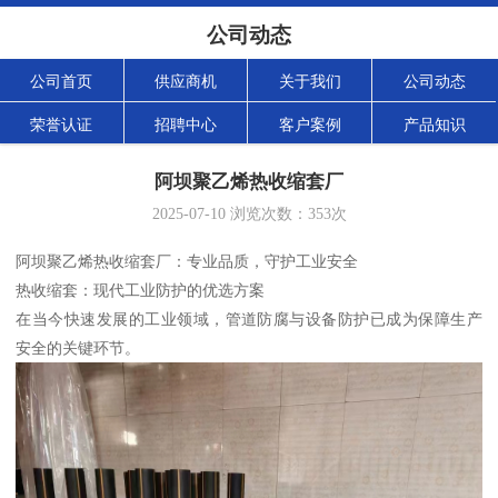
公司动态
公司首页
供应商机
关于我们
公司动态
荣誉认证
招聘中心
客户案例
产品知识
阿坝聚乙烯热收缩套厂
2025-07-10
浏览次数：
353
次
阿坝聚乙烯热收缩套厂：专业品质，守护工业安全
热收缩套：现代工业防护的优选方案
在当今快速发展的工业领域，管道防腐与设备防护已成为保障生产
安全的关键环节。