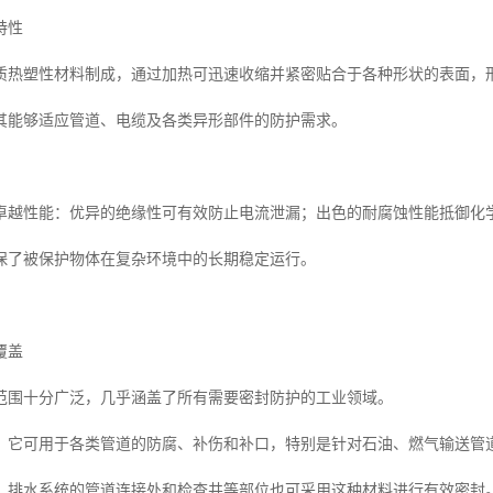
特性
质热塑性材料制成，通过加热可迅速收缩并紧密贴合于各种形状的表面，
其能够适应管道、电缆及各类异形部件的防护需求。
卓越性能：优异的绝缘性可有效防止电流泄漏；出色的耐腐蚀性能抵御化
保了被保护物体在复杂环境中的长期稳定运行。
覆盖
范围十分广泛，几乎涵盖了所有需要密封防护的工业领域。
，它可用于各类管道的防腐、补伤和补口，特别是针对石油、燃气输送管
，排水系统的管道连接处和检查井等部位也可采用这种材料进行有效密封