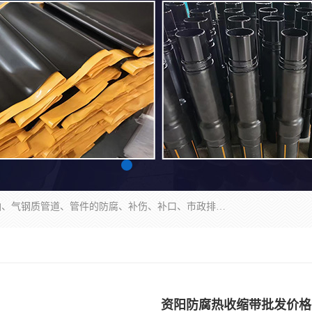
成都名腾热缩材料科技有限公司​主要研制生产石油、气钢质管道、管件的防腐、补伤、补口、市政排水、塑料检查井等用热缩套及市政排水管道不锈钢卡箍。产品包含：不锈钢卡箍、钢塑转换、光固化套、聚乙烯热收缩带、聚乙烯热收缩套、冷缠胶粘带、热收缩套、热收缩带、热收缩缠绕带、防腐热收缩带、热缩缠绕带、热缩套、热缩带等。
资阳防腐热收缩带批发价格