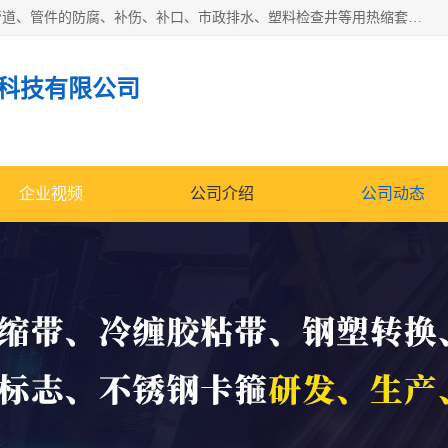
成都名腾热缩材料科技有限公司​主要研制生产石油、气钢质管道、管件的防腐、补伤、补口、市政排水、塑料检查井等用热缩套及市政排水管道不锈钢卡箍。产品包含：不锈钢卡箍、钢塑转换、光固化套、聚乙烯热收缩带、聚乙烯热收缩套、冷缠胶粘带、热收缩套、热收缩带、热收缩缠绕带、防腐热收缩带、热缩缠绕带、热缩套、热缩带等。
科技有限公司
企业视频
公司介绍
公司动态