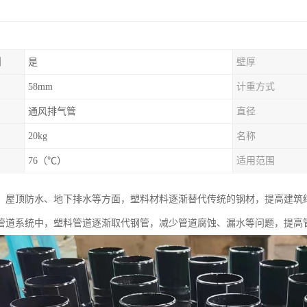
制
是
壁厚
58mm
计重方式
通风排气管
直径
20kg
名称
76（℃）
适用范围
、屋顶防水、地下排水等方面，塑料材料逐渐替代传统的钢材，提高建筑
管道系统中，塑料管道逐渐取代钢管，减少管道腐蚀、漏水等问题，提高