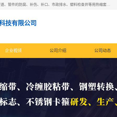
成都名腾热缩材料科技有限公司​主要研制生产石油、气钢质管道、管件的防腐、补伤、补口、市政排水、塑料检查井等用热缩套及市政排水管道不锈钢卡箍。产品包含：不锈钢卡箍、钢塑转换、光固化套、聚乙烯热收缩带、聚乙烯热收缩套、冷缠胶粘带、热收缩套、热收缩带、热收缩缠绕带、防腐热收缩带、热缩缠绕带、热缩套、热缩带等。
科技有限公司
企业视频
公司介绍
公司动态