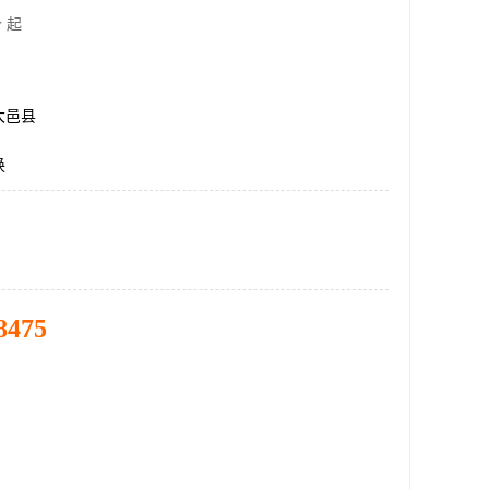
 起
大邑县
换
8475