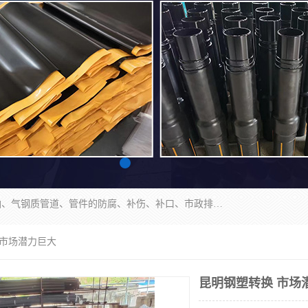
成都名腾热缩材料科技有限公司​主要研制生产石油、气钢质管道、管件的防腐、补伤、补口、市政排水、塑料检查井等用热缩套及市政排水管道不锈钢卡箍。产品包含：不锈钢卡箍、钢塑转换、光固化套、聚乙烯热收缩带、聚乙烯热收缩套、冷缠胶粘带、热收缩套、热收缩带、热收缩缠绕带、防腐热收缩带、热缩缠绕带、热缩套、热缩带等。
 市场潜力巨大
昆明钢塑转换 市场