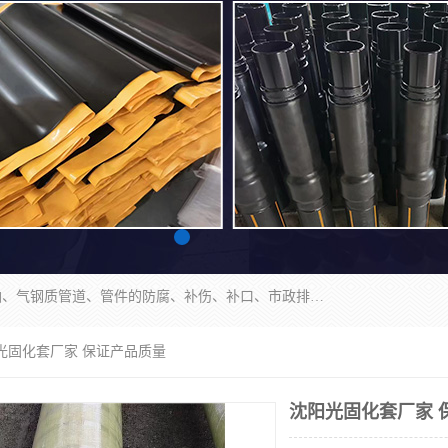
成都名腾热缩材料科技有限公司​主要研制生产石油、气钢质管道、管件的防腐、补伤、补口、市政排水、塑料检查井等用热缩套及市政排水管道不锈钢卡箍。产品包含：不锈钢卡箍、钢塑转换、光固化套、聚乙烯热收缩带、聚乙烯热收缩套、冷缠胶粘带、热收缩套、热收缩带、热收缩缠绕带、防腐热收缩带、热缩缠绕带、热缩套、热缩带等。
阳光固化套厂家 保证产品质量
沈阳光固化套厂家 