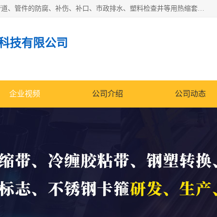
成都名腾热缩材料科技有限公司​主要研制生产石油、气钢质管道、管件的防腐、补伤、补口、市政排水、塑料检查井等用热缩套及市政排水管道不锈钢卡箍。产品包含：不锈钢卡箍、钢塑转换、光固化套、聚乙烯热收缩带、聚乙烯热收缩套、冷缠胶粘带、热收缩套、热收缩带、热收缩缠绕带、防腐热收缩带、热缩缠绕带、热缩套、热缩带等。
科技有限公司
企业视频
公司介绍
公司动态