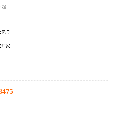
 起
大邑县
套厂家
8475